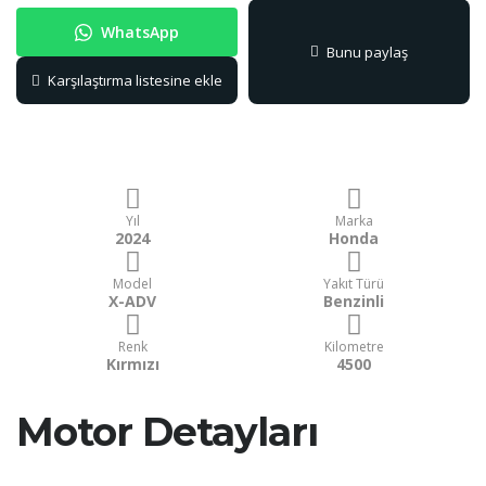
WhatsApp
WhatsApp
Facebook
Pinterest
Teleg
X
L
Bunu paylaş
Karşılaştırma listesine ekle
Yıl
Marka
2024
Honda
Model
Yakıt Türü
X-ADV
Benzinli
Renk
Kilometre
Kırmızı
4500
Motor Detayları