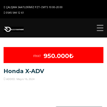
ÇALIŞMA SAATLERIMIZ PZT-CMTS 10:00-20:00
0545 544 12 61
950.000₺
FIYAT
Honda X-ADV
ADDED: Mayıs 16, 2024