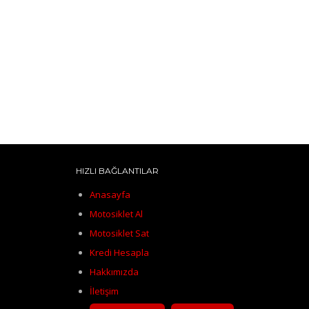
HIZLI BAĞLANTILAR
Anasayfa
Motosiklet Al
Motosiklet Sat
Kredi Hesapla
Hakkımızda
İletişim