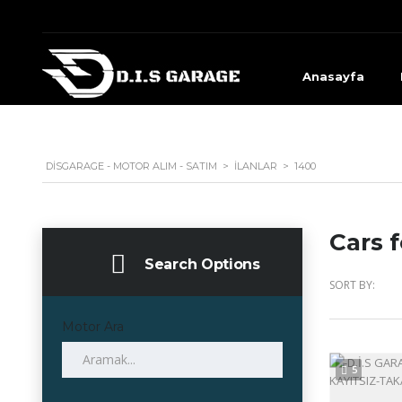
Anasayfa
DISGARAGE - MOTOR ALIM - SATIM
>
İLANLAR
>
1400
Cars f
Search Options
SORT BY:
Motor Ara
5