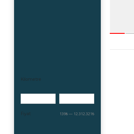
Kilometre
Fiyat
139₺ — 12.312.321₺