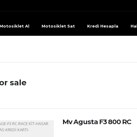
Motosiklet Al
Motosiklet Sat
Kredi Hesapla
Ha
or sale
Mv Agusta F3 800 RC