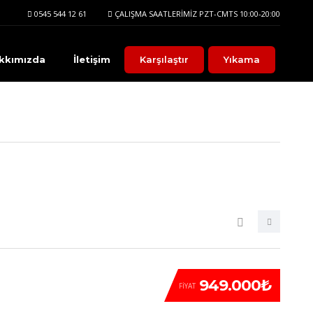
0545 544 12 61
ÇALIŞMA SAATLERIMIZ PZT-CMTS 10:00-20:00
kkımızda
İletişim
Karşılaştır
Yıkama
949.000₺
FIYAT