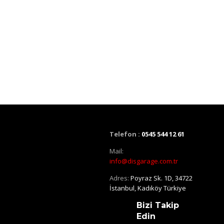
Telefon :
0545 544 12 61
Mail:
info@disgarage.com.tr
Adres:
Poyraz Sk. 1D, 34722
İstanbul, Kadıköy Türkiye
Bizi Takip
Edin