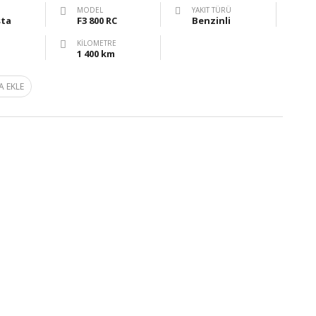
MODEL
YAKIT TÜRÜ
ta
F3 800 RC
Benzinli
KILOMETRE
1 400 km
A EKLE