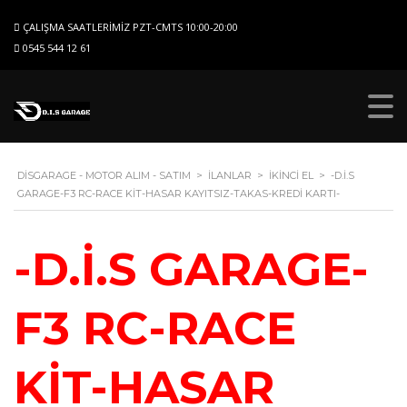
ÇALIŞMA SAATLERIMIZ PZT-CMTS 10:00-20:00
0545 544 12 61
DISGARAGE - MOTOR ALIM - SATIM
>
İLANLAR
>
İKINCI EL
>
-D.İ.S
GARAGE-F3 RC-RACE KİT-HASAR KAYITSIZ-TAKAS-KREDİ KARTI-
-D.İ.S GARAGE-
F3 RC-RACE
KİT-HASAR