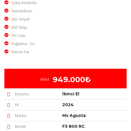
Çekiş Kontrolü
İmmobilizer
LED Sinyal
LED Stop
Ön Cam
Soğutma : Su
Xenon Far
949.000₺
FIYAT
Durumu
İkinci El
Yıl
2024
Marka
Mv Agusta
Model
F3 800 RC