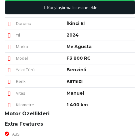
Karşılaştırma listesine ekle
Durumu
İkinci El
Yıl
2024
Marka
Mv Agusta
Model
F3 800 RC
Yakıt Türü
Benzinli
Renk
Kırmızı
Vites
Manuel
Kilometre
1 400 km
Motor Özellikleri
Extra Features
ABS