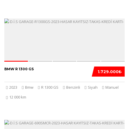
5
BMW R 1300 GS
1.729.000₺
2023
Bmw
R 1300 GS
Benzinli
Siyah
Manuel
12 000 km
5