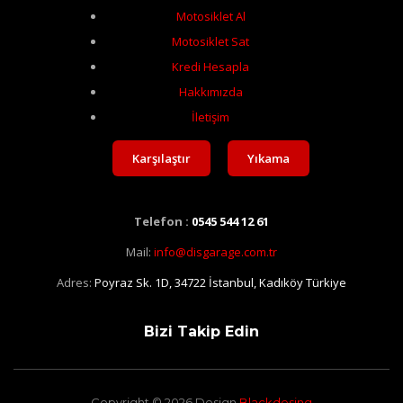
Motosiklet Al
Motosiklet Sat
Kredi Hesapla
Hakkımızda
İletişim
Karşılaştır
Yıkama
Telefon :
0545 544 12 61
Mail:
info@disgarage.com.tr
Adres:
Poyraz Sk. 1D, 34722 İstanbul, Kadıköy Türkiye
Bizi Takip Edin
Copyright © 2026 Design
Blackdesing