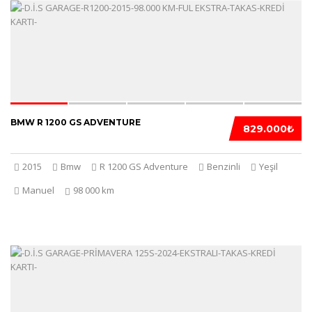
5
BMW R 1200 GS ADVENTURE
829.000₺
2015
Bmw
R 1200 GS Adventure
Benzinli
Yeşil
Manuel
98 000 km
5