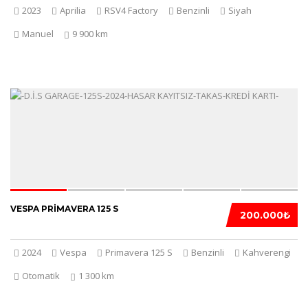
2023
Aprilia
RSV4 Factory
Benzinli
Siyah
Manuel
9 900 km
5
VESPA PRIMAVERA 125 S
200.000₺
2024
Vespa
Primavera 125 S
Benzinli
Kahverengi
Otomatik
1 300 km