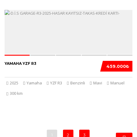
5
YAMAHA YZF R3
459.000₺
2025
Yamaha
YZF R3
Benzinli
Mavi
Manuel
300 km
1
2
3