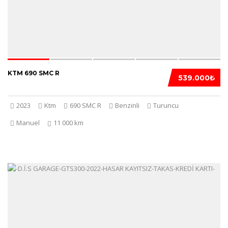
KTM 690 SMC R
539.000₺
2023
Ktm
690 SMC R
Benzinli
Turuncu
Manuel
11 000 km
5