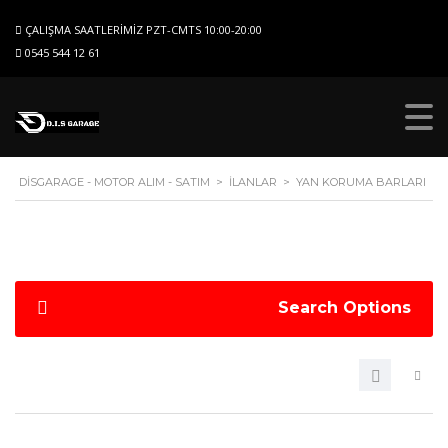
ÇALIŞMA SAATLERIMIZ PZT-CMTS 10:00-20:00
0545 544 12 61
DISGARAGE - MOTOR ALIM - SATIM
>
İLANLAR
>
YAN KORUMA BARLARI
Search Options