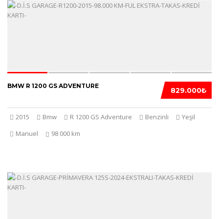
5
BMW R 1200 GS ADVENTURE
829.000₺
2015
Bmw
R 1200 GS Adventure
Benzinli
Yeşil
Manuel
98 000 km
5