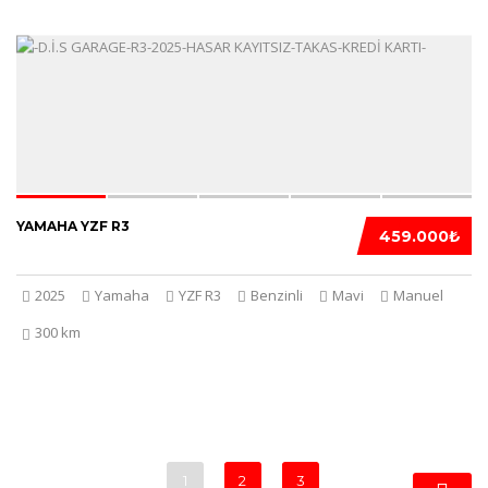
5
YAMAHA YZF R3
459.000₺
2025
Yamaha
YZF R3
Benzinli
Mavi
Manuel
300 km
1
2
3