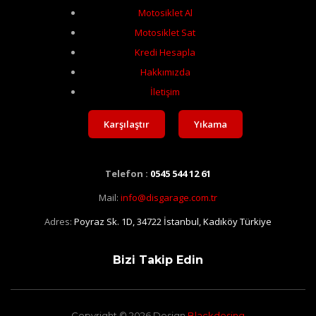
Motosiklet Al
Motosiklet Sat
Kredi Hesapla
Hakkımızda
İletişim
Karşılaştır
Yıkama
Telefon :
0545 544 12 61
Mail:
info@disgarage.com.tr
Adres:
Poyraz Sk. 1D, 34722 İstanbul, Kadıköy Türkiye
Bizi Takip Edin
Copyright © 2026 Design
Blackdesing