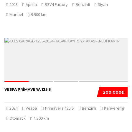
2023
Aprilia
RSV4 Factory
Benzinli
Siyah
Manuel
9 900 km
5
VESPA PRIMAVERA 125 S
200.000₺
2024
Vespa
Primavera 125 S
Benzinli
Kahverengi
Otomatik
1 300 km