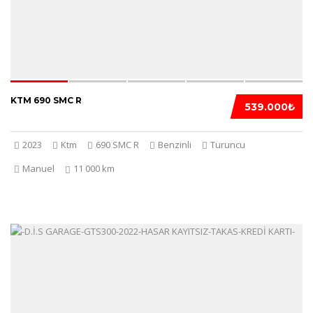
KTM 690 SMC R
539.000₺
2023
Ktm
690 SMC R
Benzinli
Turuncu
Manuel
11 000 km
5