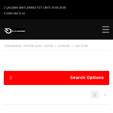
ÇALIŞMA SAATLERIMIZ PZT-CMTS 10:00-20:00
0545 544 12 61
DISGARAGE - MOTOR ALIM - SATIM
>
İLANLAR
>
LED STOP
Search Options