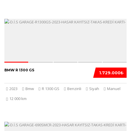
5
BMW R 1300 GS
1.729.000₺
2023
Bmw
R 1300 GS
Benzinli
Siyah
Manuel
12 000 km
5