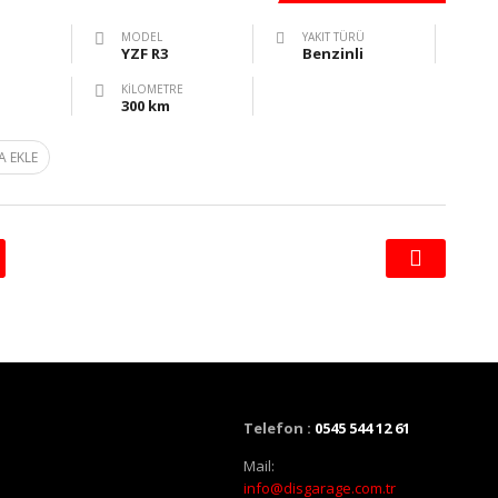
MODEL
YAKIT TÜRÜ
YZF R3
Benzinli
KILOMETRE
300 km
A EKLE
Telefon :
0545 544 12 61
Mail:
info@disgarage.com.tr