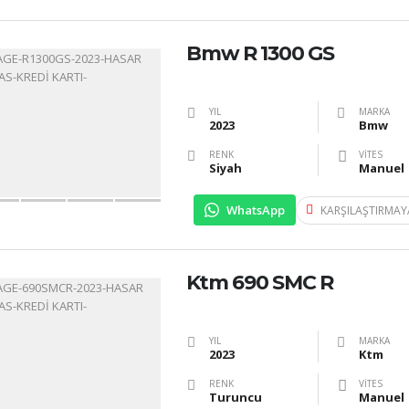
Bmw R 1300 GS
YIL
MARKA
2023
Bmw
RENK
VITES
Siyah
Manuel
WhatsApp
KARŞILAŞTIRMAY
Ktm 690 SMC R
YIL
MARKA
2023
Ktm
RENK
VITES
Turuncu
Manuel