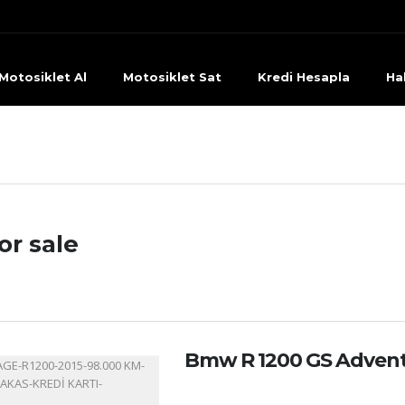
Motosiklet Al
Motosiklet Sat
Kredi Hesapla
Ha
or sale
Bmw R 1200 GS Adven