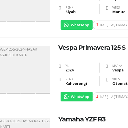
RENK
VITES
Siyah
Manuel
WhatsApp
KARŞILAŞTIRMAY
Vespa Primavera 125 S
YIL
MARKA
2024
Vespa
RENK
VITES
Kahverengi
Otomat
WhatsApp
KARŞILAŞTIRMAY
Yamaha YZF R3