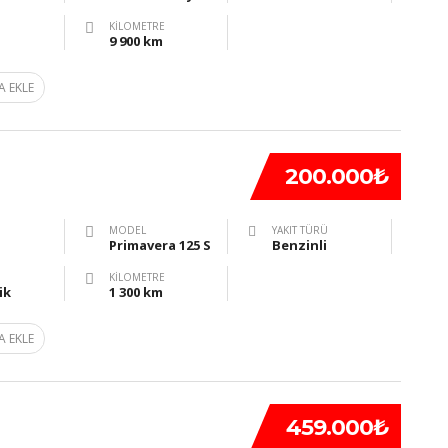
KILOMETRE
9 900 km
A EKLE
200.000₺
MODEL
YAKIT TÜRÜ
Primavera 125 S
Benzinli
KILOMETRE
ik
1 300 km
A EKLE
459.000₺