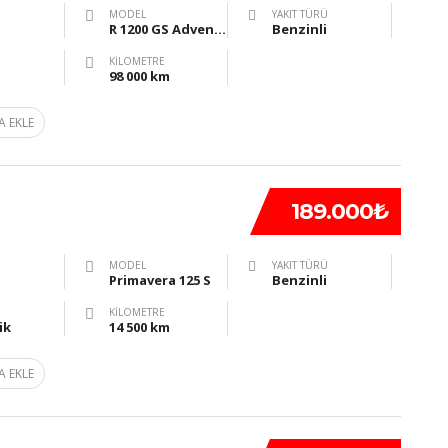
MODEL
YAKIT TÜRÜ
R 1200 GS Adventure
Benzinli
KILOMETRE
98 000 km
A EKLE
189.000₺
MODEL
YAKIT TÜRÜ
Primavera 125 S
Benzinli
KILOMETRE
ik
14 500 km
A EKLE