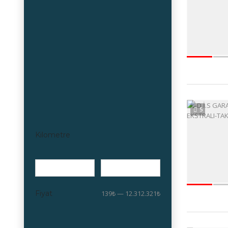
5
Kilometre
Fiyat
139₺ — 12.312.321₺