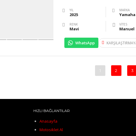
YIL
MARKA
2025
Yamaha
RENK
VITES
Mavi
Manuel
WhatsApp
KARŞILAŞTIRMAY
1
2
3
HIZLI BAĞLANTILAR
Anasayfa
Motosiklet Al