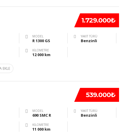
1.729.000₺
MODEL
YAKIT TÜRÜ
R 1300 GS
Benzinli
KILOMETRE
12 000 km
A EKLE
539.000₺
MODEL
YAKIT TÜRÜ
690 SMC R
Benzinli
KILOMETRE
11 000 km