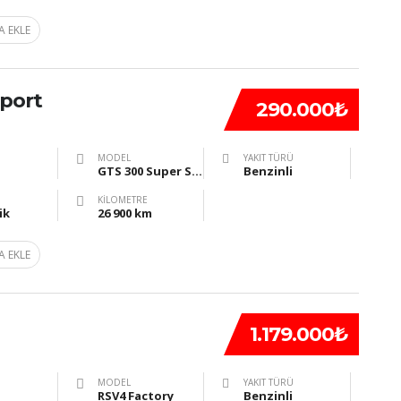
A EKLE
Sport
290.000₺
MODEL
YAKIT TÜRÜ
GTS 300 Super Sport
Benzinli
KILOMETRE
ik
26 900 km
A EKLE
1.179.000₺
MODEL
YAKIT TÜRÜ
RSV4 Factory
Benzinli