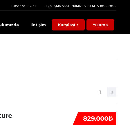
0545 544 12 61
ÇALIŞMA SAATLERIMIZ PZT-CMTS 10:00-20:00
kkımızda
İletişim
Karşılaştır
Yıkama
ture
829.000₺