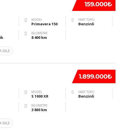
159.000₺
MODEL
YAKIT TÜRÜ
Primavera 150
Benzinli
KILOMETRE
ik
8 400 km
A EKLE
1.899.000₺
MODEL
YAKIT TÜRÜ
S 1000 XR
Benzinli
KILOMETRE
3 800 km
A EKLE