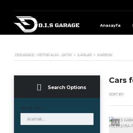
Anasayfa
DISGARAGE - MOTOR ALIM - SATIM
>
İLANLAR
>
KARBON
Cars f
Search Options
SORT BY:
Motor Ara
5