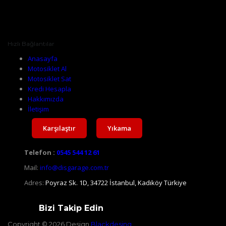
Hızlı Bağlantılar
Anasayfa
Motosiklet Al
Motosiklet Sat
Kredi Hesapla
Hakkımızda
İletişim
Karşılaştır
Yıkama
Telefon :
0545 544 12 61
Mail:
info@disgarage.com.tr
Adres:
Poyraz Sk. 1D, 34722 İstanbul, Kadıköy Türkiye
Bizi Takip Edin
Copyright © 2026 Design
Blackdesing