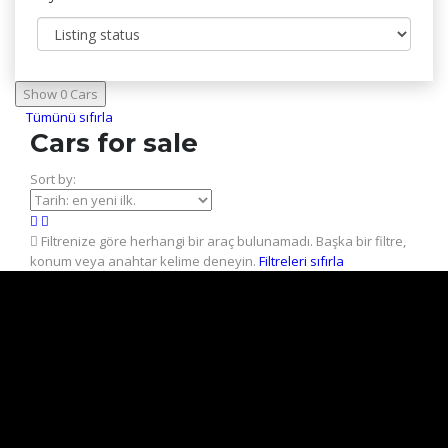
Show
0
Cars
Tümünü sıfırla
Cars for sale
Sort by:
Filtrenize göre herhangi bir araç bulunamadı.
Başka bir filtre,
konum veya anahtar kelime deneyin.
Filtreleri sıfırla