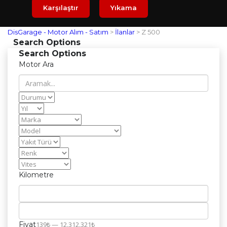
Karşılaştır
Yıkama
DisGarage - Motor Alım - Satım
>
İlanlar
>
Z 500
Search Options
Search Options
Motor Ara
Kilometre
Fiyat
139₺ — 12.312.321₺