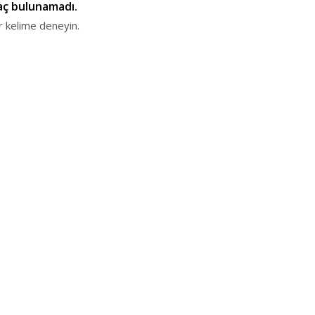
raç bulunamadı.
r kelime deneyin.