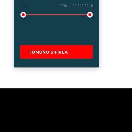
Fiyat
139₺ — 12.312.321₺
TÜMÜNÜ SIFIRLA