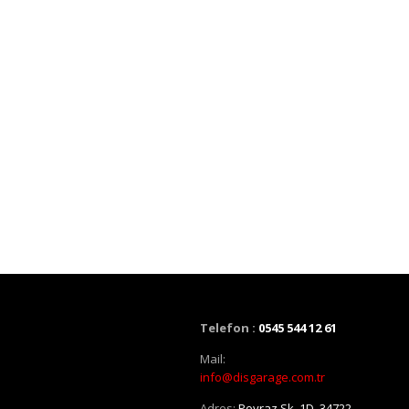
Telefon :
0545 544 12 61
Mail:
info@disgarage.com.tr
Adres:
Poyraz Sk. 1D, 34722