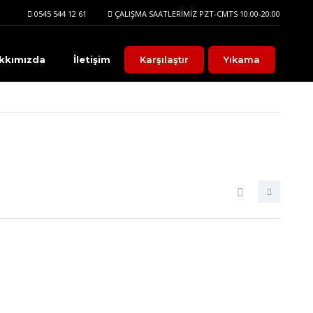
0545 544 12 61
ÇALIŞMA SAATLERIMIZ PZT-CMTS 10:00-20:00
kkımızda
İletişim
Karşılaştır
Yıkama