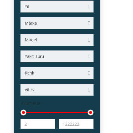
Yıl
Marka
Model
Yakıt Türü
Renk
Vites
Kilometre