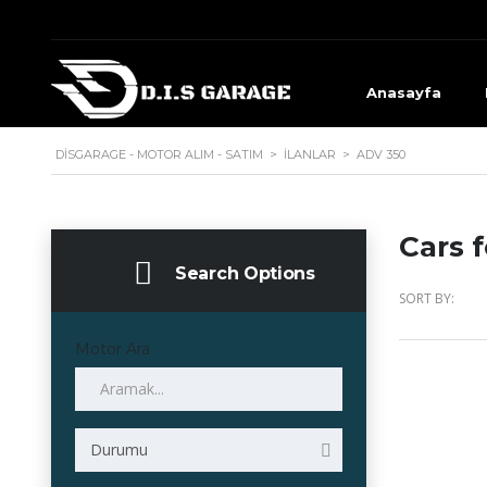
Anasayfa
DISGARAGE - MOTOR ALIM - SATIM
>
İLANLAR
>
ADV 350
Cars f
Search Options
SORT BY:
Motor Ara
Durumu