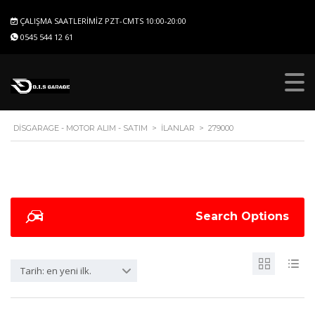
ÇALIŞMA SAATLERIMIZ PZT-CMTS 10:00-20:00
0545 544 12 61
DISGARAGE - MOTOR ALIM - SATIM
>
İLANLAR
>
279000
Search Options
Tarih: en yeni ilk.