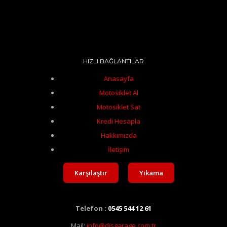
HIZLI BAĞLANTILAR
Anasayfa
Motosiklet Al
Motosiklet Sat
Kredi Hesapla
Hakkımızda
İletişim
Karşılaştır
Yıkama
Telefon :
0545 544 12 61
Mail:
info@disgarage.com.tr