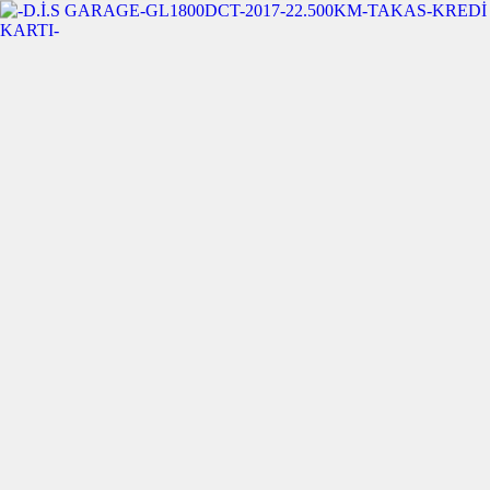
Çalışma Saatlerimiz Pzt-Cmts 10:00-20:00
0545 544 12 61
Anasayfa
Motosiklet Al
Motosiklet Sat
Kredi Hesapla
Hakkımızda
İletişim
Karşılaştır
Yıkama
Anasayfa
Motosiklet Al
Motosiklet Sat
Kredi Hesapla
Hakkımızda
İletişim