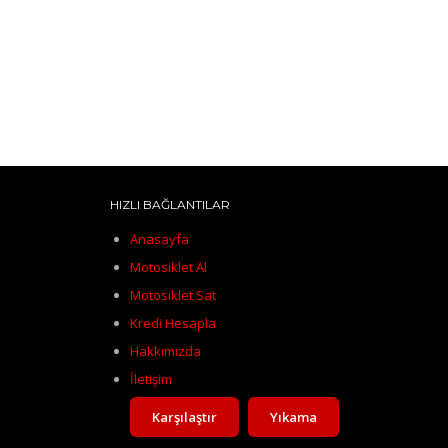
HIZLI BAĞLANTILAR
Anasayfa
Motosiklet Al
Motosiklet Sat
Kredi Hesapla
Hakkımızda
İletişim
Karşılaştır
Yıkama