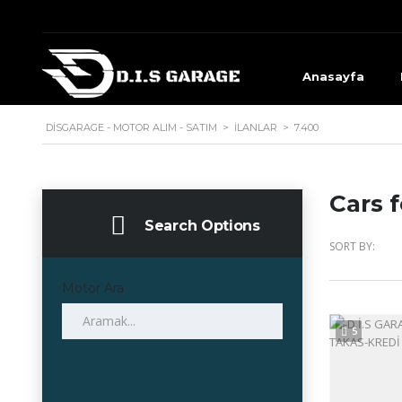
Anasayfa
DISGARAGE - MOTOR ALIM - SATIM
>
İLANLAR
>
7.400
Cars f
Search Options
SORT BY:
Motor Ara
5