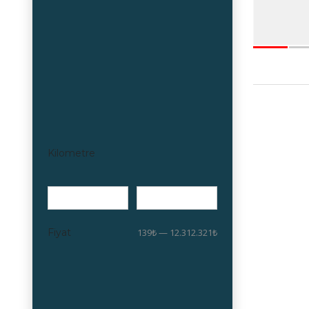
Kilometre
Fiyat
139₺ — 12.312.321₺