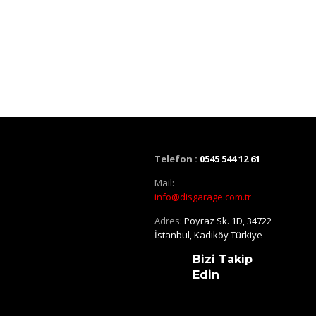
Telefon :
0545 544 12 61
Mail:
info@disgarage.com.tr
Adres:
Poyraz Sk. 1D, 34722
İstanbul, Kadıköy Türkiye
Bizi Takip
Edin