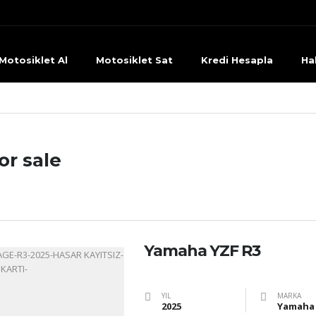
Motosiklet Al
Motosiklet Sat
Kredi Hesapla
Ha
or sale
Yamaha YZF R3
YIL
MARKA
2025
Yamaha