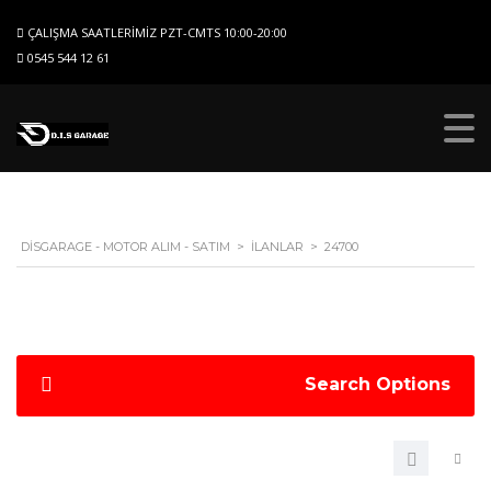
ÇALIŞMA SAATLERIMIZ PZT-CMTS 10:00-20:00
0545 544 12 61
DISGARAGE - MOTOR ALIM - SATIM
>
İLANLAR
>
24700
Search Options