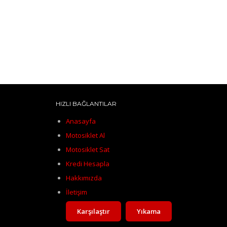
HIZLI BAĞLANTILAR
Anasayfa
Motosiklet Al
Motosiklet Sat
Kredi Hesapla
Hakkımızda
İletişim
Karşılaştır
Yıkama