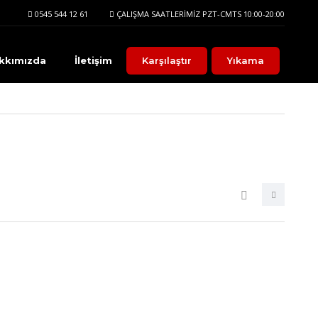
0545 544 12 61
ÇALIŞMA SAATLERIMIZ PZT-CMTS 10:00-20:00
kkımızda
İletişim
Karşılaştır
Yıkama