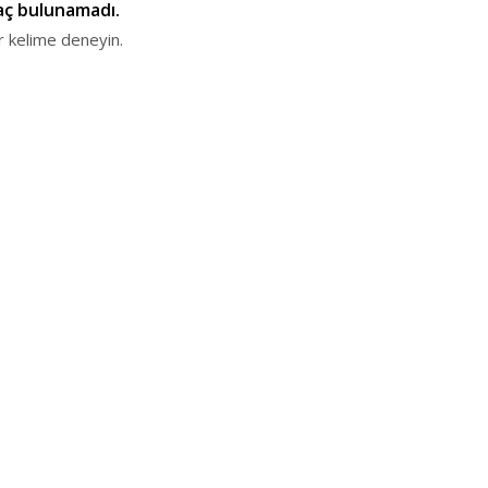
raç bulunamadı.
r kelime deneyin.