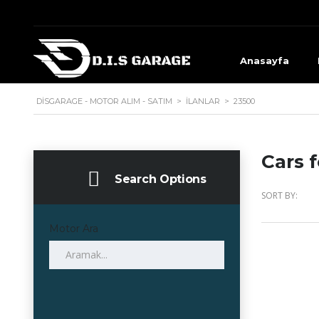
Anasayfa
DISGARAGE - MOTOR ALIM - SATIM
>
İLANLAR
>
23500
Cars f
Search Options
SORT BY:
Motor Ara