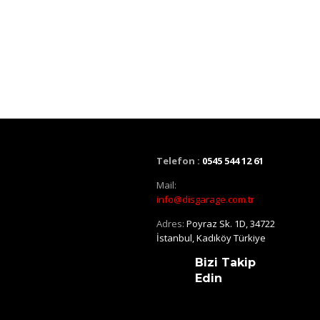
Telefon :
0545 544 12 61
Mail:
info@disgarage.com.tr
Adres:
Poyraz Sk. 1D, 34722
İstanbul, Kadıköy Türkiye
Bizi Takip
Edin