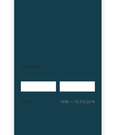
Kilometre
Fiyat
139₺ — 12.312.321₺