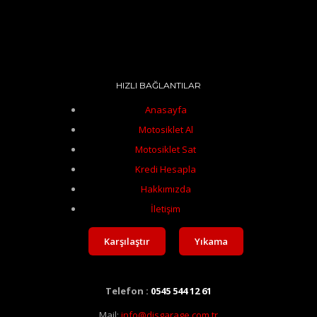
HIZLI BAĞLANTILAR
Anasayfa
Motosiklet Al
Motosiklet Sat
Kredi Hesapla
Hakkımızda
İletişim
Karşılaştır
Yıkama
Telefon :
0545 544 12 61
Mail:
info@disgarage.com.tr