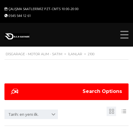
ÇALIŞMA SAATLERIMIZ PZT-CMTS 10:00-20:00
0545 544 12 61
DISGARAGE - MOTOR ALIM - SATIM
>
İLANLAR
>
2100
Search Options
Tarih: en yeni ilk.