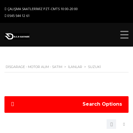
ÇALIŞMA SAATLERIMIZ PZT-CMTS 10:00-20:00
0545 544 12 61
DISGARAGE - MOTOR ALIM - SATIM
>
İLANLAR
>
SUZUKI
Search Options