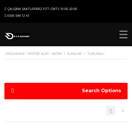
ÇALIŞMA SAATLERIMIZ PZT-CMTS 10:00-20:00
0545 544 12 61
DISGARAGE - MOTOR ALIM - SATIM
>
İLANLAR
>
TURUNCU
Search Options