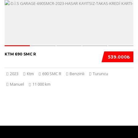
5
KTM 690 SMC R
539.000₺
2023
Ktm
690 SMC R
Benzinli
Turuncu
Manuel
11 000 km